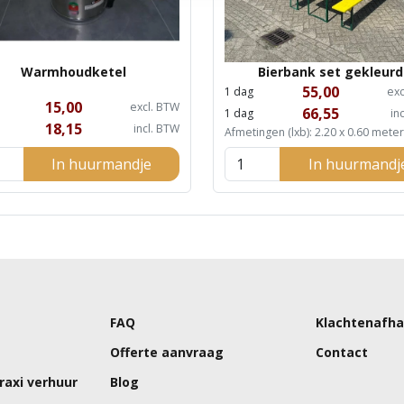
Warmhoudketel
Bierbank set gekleurd
55,00
1 dag
exc
15,00
excl. BTW
66,55
1 dag
in
18,15
incl. BTW
Afmetingen (lxb): 2.20 x 0.60 meter
In huurmandje
In huurmandj
FAQ
Klachtenafha
Offerte aanvraag
Contact
raxi verhuur
Blog