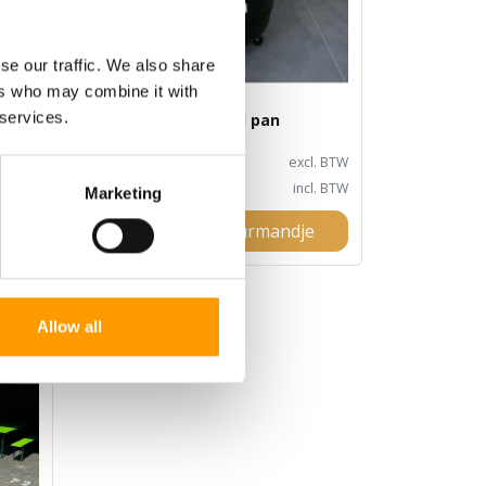
se our traffic. We also share
ers who may combine it with
 services.
Warmhoud pan
15,00
l. BTW
1 dag
excl. BTW
18,15
cl. BTW
1 dag
incl. BTW
Marketing
e
In huurmandje
Allow all