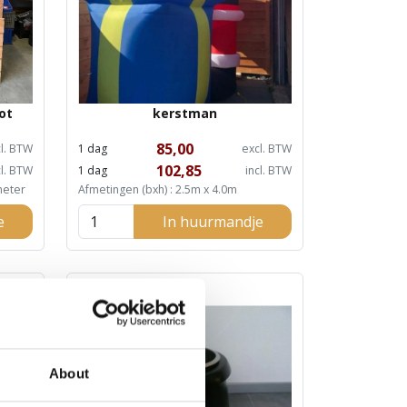
ot
kerstman
85,00
l. BTW
1 dag
excl. BTW
102,85
cl. BTW
1 dag
incl. BTW
 meter
Afmetingen (bxh) : 2.5m x 4.0m
e
In huurmandje
About