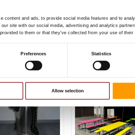
e content and ads, to provide social media features and to analy
 our site with our social media, advertising and analytics partn
 provided to them or that they’ve collected from your use of their
Sneeuwpop
Flame heater
55,00
excl. BTW
45,00
1 dag
exc
66,55
incl. BTW
54,45
1 dag
in
ngen (h) : 2.5m
Preferences
Statistics
In huurmandje
In huurmandj
Allow selection