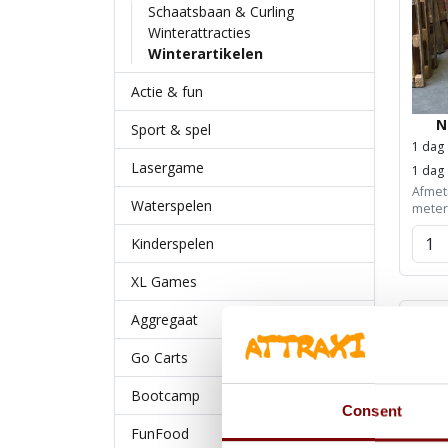
Schaatsbaan & Curling
Winterattracties
Winterartikelen
Actie & fun
N
Sport & spel
1 dag
Lasergame
1 dag
Afmeti
Waterspelen
meter
Kinderspelen
XL Games
Aggregaat
Go Carts
Bootcamp
Consent
FunFood