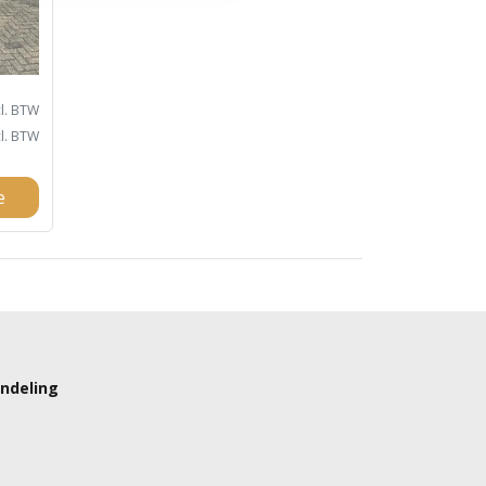
l. BTW
cl. BTW
e
ndeling