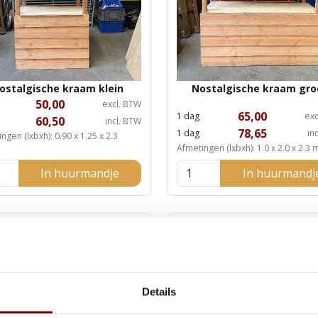
ostalgische kraam klein
Nostalgische kraam gro
50,00
excl. BTW
65,00
1 dag
exc
60,50
incl. BTW
78,65
1 dag
in
ngen (lxbxh): 0.90 x 1.25 x 2.3
Afmetingen (lxbxh): 1.0 x 2.0 x 2.3
In huurmandje
In huurmandj
Details