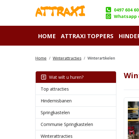
0497 604 60
Whatsapp 
HOME
ATTRAXI TOPPERS
HINDE
Home
Winterattracties
Winterartikelen
Win
Wat wilt u huren?
Top attracties
Hindernisbanen
Springkastelen
Communie Springkastelen
Winterattracties