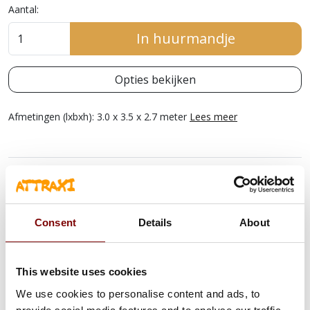
Aantal:
In huurmandje
Opties bekijken
Afmetingen (lxbxh): 3.0 x 3.5 x 2.7 meter
Lees meer
OMSCHRIJVING
PARTY GlIJBAAN SPRINGKASTEEL
Consent
Details
About
Speciaal voor de kleinere kinderen zijn deze gave Mini
springkasteel van Attraxi te huur. Deze compacte en lichtgewicht
kussens zijn ideaal voor in je voor- of achtertuin, een oprit of
This website uses cookies
zelfs binnen in de kamer of garage. Het Party Glijbaan
We use cookies to personalise content and ads, to
springkasteel is overdekt en heeft als extra een glijbaan in