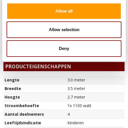
valmatten springkasteel (verplicht bij
Allow all
ondergrond: steen)
7,50
/1 dag
excl. BTW
In h
Allow selection
9,08
/1 dag
incl. BTW
Deny
PRODUCTEIGENSCHAPPEN
Lengte
3.0 meter
Breedte
3.5 meter
Hoogte
2.7 meter
Stroombehoefte
1x 1100 watt
Aantal deelnemers
4
Leeftijdsindicatie
Kinderen