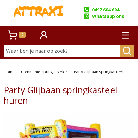
0497 604 604
Whatsapp ons
0
Winkelwagen
account
Prim
Home
Communie Springkastelen
Party Glijbaan springkasteel
Party Glijbaan springkasteel
huren