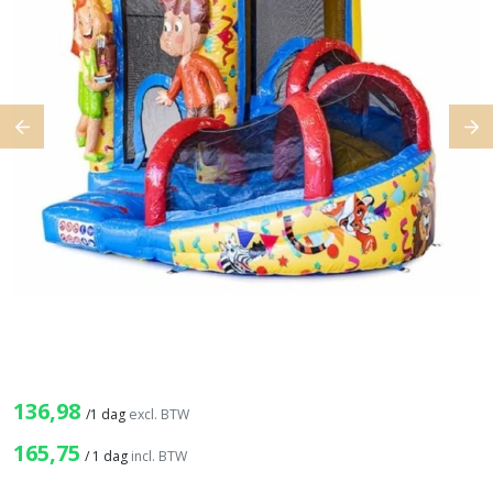
Previous
Ne
136,98
/
1 dag
excl. BTW
165,75
/
1 dag
incl. BTW