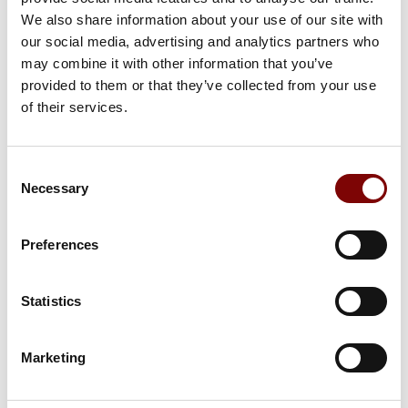
Multiplay Unicorn Groot springkasteel is overdekt en heeft als
We also share information about your use of our site with
extra een glijbaan in het springkasteel zitten. Dus naast dat je op
our social media, advertising and analytics partners who
dit springkasteel kunt springen, kunnen de kinderen ook naar
may combine it with other information that you’ve
beneden glijden. Het Multiplay Unicorn springkasteel heeft een
provided to them or that they’ve collected from your use
leuke full-color print erop. Met het Multiplay Unicorn
springkasteel haal je een fantasierijk en vrolijk thema binnen
of their services.
waar elk kind wel blij van wordt.
Consent
Necessary
OPTIES
Selection
valmatten springkasteel (verplicht bij
Preferences
ondergrond: steen)
7,50
/1 dag
excl. BTW
In h
9,08
Statistics
/1 dag
incl. BTW
Marketing