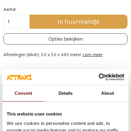
Aantal:
In huurmandje
Opties bekijken
Afmetingen (lxbxh): 5.0 x 5.0 x 4.65 meter
Lees meer
OMSCHRIJVING
Consent
Details
About
MULTIPLAY UNICORN GROOT
SPRINGKASTEEL
This website uses cookies
Speciaal voor de kinderen zijn deze gave springkastelen
van
Attraxi te huur. Op dit springkasteel kunnen vele kinderen
We use cookies to personalise content and ads, to
tegelijkertijd door zijn grote afmeting van 5.0 bij 5.0 meter. Het
provide social media features and to analyse our traffic.