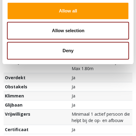
PRODUCTEIGENSCHAPPEN
Allow all
Lengte
5.0 meter
Breedte
5.0 meter
Allow selection
Hoogte
4.65 meter
Stroombehoefte
1x 1100 watt
Deny
Aantal deelnemers
12
Leeftijdsindicatie
Kinderen van 4 tot 14 jaar.
Max 1.80m
Overdekt
Ja
Obstakels
Ja
Klimmen
Ja
Glijbaan
Ja
Vrijwilligers
Minimaal 1 actief persoon die
helpt bij de op- en afbouw
Certificaat
Ja