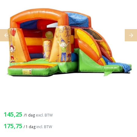
Previous
Ne
145,25
/
1 dag
excl. BTW
175,75
/
1 dag
incl. BTW