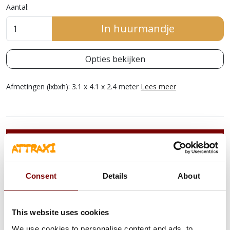
Aantal:
In huurmandje
Opties bekijken
Afmetingen (lxbxh): 3.1 x 4.1 x 2.4 meter
Lees meer
OMSCHRIJVING
MINI MULTIFUN FEEST
SPRINGKASTEEL
Consent
Details
About
Speciaal voor de kleinere kinderen zijn deze gave Mini
springkastelen van Attraxi te huur. Deze compacte en
This website uses cookies
lichtgewicht kussens zijn ideaal voor in je voor- of achtertuin, een
oprit of zelfs binnen in de kamer of garage. Het Mini Feest
We use cookies to personalise content and ads, to