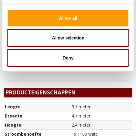
OPTIES
Allow all
valmatten springkasteel (verplicht bij
Allow selection
ondergrond: steen)
7,50
/1 dag
excl. BTW
In h
9,08
/1 dag
incl. BTW
Deny
PRODUCTEIGENSCHAPPEN
Lengte
3.1 meter
Breedte
4.1 meter
Hoogte
2.4 meter
Stroombehoefte
1x 1100 watt